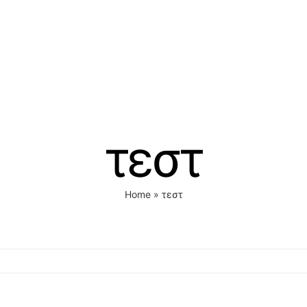
τεστ
Home
»
τεστ