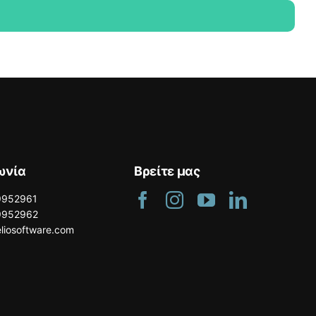
ωνία
Bρείτε μας
9952961
9952962
liosoftware.com