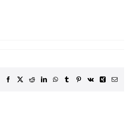
Facebook
X
Reddit
LinkedIn
WhatsApp
Tumblr
Pinterest
Vk
Xing
Email