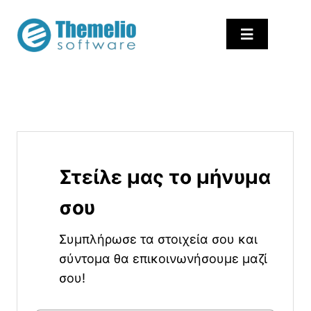
Skip
to
Toggle
content
Navigation
Αρχική
ProfilUp Softwa
Υπηρεσίες
Εκπαίδευση – C
Στείλε μας το μήνυμα
Κατασκευή Iστο
σου
Επικοινωνία
Help Center
Συμπλήρωσε τα στοιχεία σου και
σύντομα θα επικοινωνήσουμε μαζί
σου!